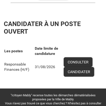
CANDIDATER À UN POSTE
OUVERT
Date limite de
Les postes
candidature
CONSULTER
Responsable
31/08/2026
Finances (H/F)
CANDIDATER
"Icitoyen Mably" recense toutes les démarches dématérialisées
proposées par la Ville de Mably.
Vous n'avez pas trouvé ce que vous cherchez ? N'hésitez pas à consulter