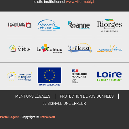
le site institutionnel
www.ville-mably.fr
MENTIONS LÉGALES
PROTECTION DE VOS DONNÉES
JE SIGNALE UNE ERREUR
Portail Agent
- Copyright ©
Entr'ouvert